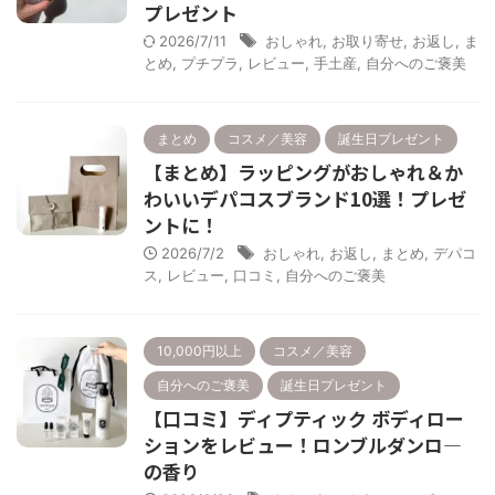
プレゼント
2026/7/11
おしゃれ
,
お取り寄せ
,
お返し
,
ま
とめ
,
プチプラ
,
レビュー
,
手土産
,
自分へのご褒美
まとめ
コスメ／美容
誕生日プレゼント
【まとめ】ラッピングがおしゃれ＆か
わいいデパコスブランド10選！プレゼ
ントに！
2026/7/2
おしゃれ
,
お返し
,
まとめ
,
デパコ
ス
,
レビュー
,
口コミ
,
自分へのご褒美
10,000円以上
コスメ／美容
自分へのご褒美
誕生日プレゼント
【口コミ】ディプティック ボディロー
ションをレビュー！ロンブルダンロ―
の香り