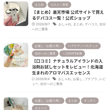
まとめ
コスメ／美容
【まとめ】楽天市場 公式サイトで買え
るデパコス一覧！公式ショップ
2026/8/7
おしゃれ
,
まとめ
,
デパコス
,
自分
へのご褒美
お返し（お配り用）
ヘアケア／バスグッズ
自分へのご褒美
～1,000円未満
【口コミ】ナチュラルアイランドの入
浴剤お試しセットをレビュー！北海道
生まれのアロマバスエッセンス
2026/8/4
おしゃれ
,
お返し
,
プチプラ
,
レビ
ュー
,
自分へのご褒美
お返し（お配り用）
まとめ
キッチン
スイーツ