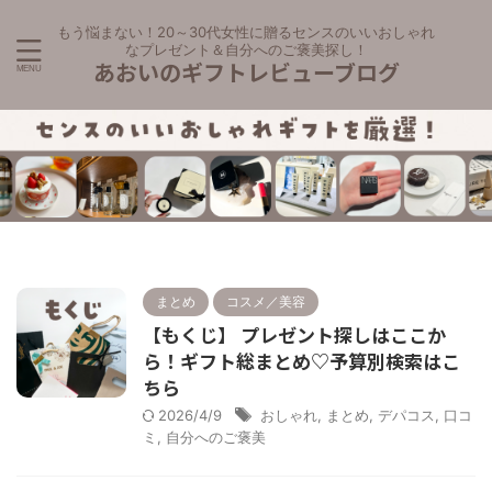
もう悩まない！20～30代女性に贈るセンスのいいおしゃれ
なプレゼント＆自分へのご褒美探し！
あおいのギフトレビューブログ
まとめ
コスメ／美容
【もくじ】 プレゼント探しはここか
ら！ギフト総まとめ♡予算別検索はこ
ちら
2026/4/9
おしゃれ
,
まとめ
,
デパコス
,
口コ
ミ
,
自分へのご褒美