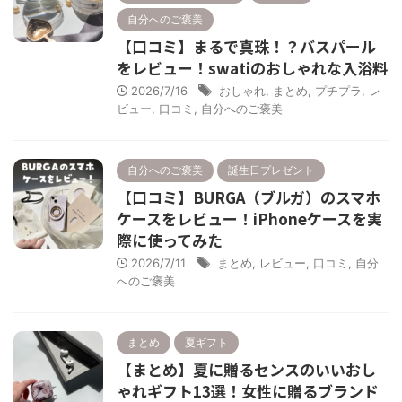
自分へのご褒美
【口コミ】まるで真珠！？バスパール
をレビュー！swatiのおしゃれな入浴料
2026/7/16
おしゃれ
,
まとめ
,
プチプラ
,
レ
ビュー
,
口コミ
,
自分へのご褒美
自分へのご褒美
誕生日プレゼント
【口コミ】BURGA（ブルガ）のスマホ
ケースをレビュー！iPhoneケースを実
際に使ってみた
2026/7/11
まとめ
,
レビュー
,
口コミ
,
自分
へのご褒美
まとめ
夏ギフト
【まとめ】夏に贈るセンスのいいおし
ゃれギフト13選！女性に贈るブランド