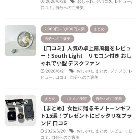
2026/6/26
おしゃれ
,
デパコス
,
レビュー
,
口コミ
,
自分へのご褒美
2,000円～3,000円未満
まとめ
自分へのご褒美
【口コミ】人気の卓上扇風機をレビュ
ー！South Light リモコン付き おし
ゃれで小型 デスクファン
2026/6/21
おしゃれ
,
まとめ
,
プチプラ
,
レ
ビュー
,
口コミ
,
自分へのご褒美
まとめ
コスメ／美容
自分へのご褒美
【まとめ】女性に贈るモノトーンギフ
ト15選！プレゼントにピッタリなブラ
ンド 口コミ
2026/6/20
おしゃれ
,
まとめ
,
レビュー
,
口
コミ
,
自分へのご褒美