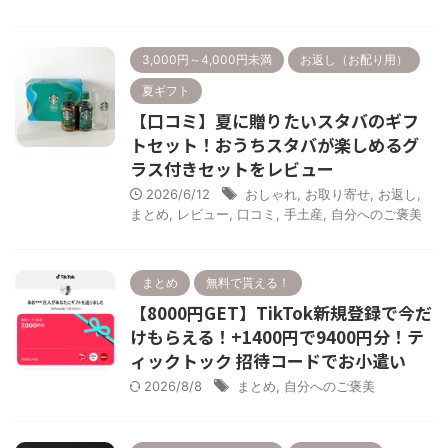
3,000円～4,000円未満
お返し（お配り用）
夏ギフト
【口コミ】夏に贈りたいスタバのギフ
トセット！おうちスタバが楽しめるグ
ラス付きセットをレビュー
2026/6/12
おしゃれ
,
お取り寄せ
,
お返し
,
まとめ
,
レビュー
,
口コミ
,
手土産
,
自分へのご褒美
まとめ
無料で貰える！
【8000円GET】TikTok新規登録で今だ
けもらえる！+1400円で9400円分！テ
ィックトック 招待コードでお小遣い
2026/8/8
まとめ
,
自分へのご褒美