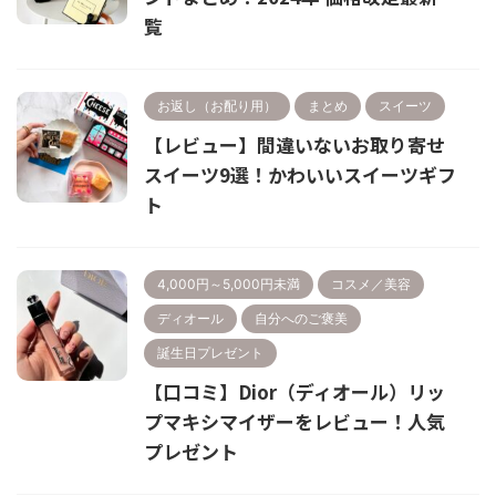
覧
お返し（お配り用）
まとめ
スイーツ
【レビュー】間違いないお取り寄せ
スイーツ9選！かわいいスイーツギフ
ト
4,000円～5,000円未満
コスメ／美容
ディオール
自分へのご褒美
誕生日プレゼント
【口コミ】Dior（ディオール）リッ
プマキシマイザーをレビュー！人気
プレゼント