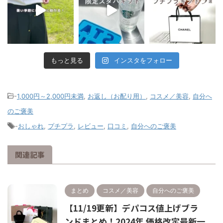
もっと見る
インスタをフォロー
-
1,000円～2,000円未満
,
お返し（お配り用）
,
コスメ／美容
,
自分へ
のご褒美
-
おしゃれ
,
プチプラ
,
レビュー
,
口コミ
,
自分へのご褒美
関連記事
まとめ
コスメ／美容
自分へのご褒美
【11/19更新】デパコス値上げブラ
ンドまとめ！2024年 価格改定最新一