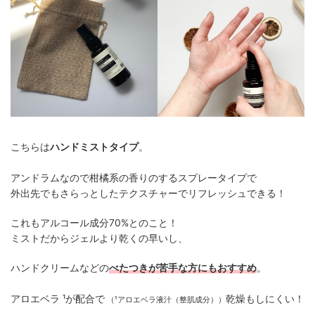
こちらは
ハンドミストタイプ
。
アンドラムなので柑橘系の香りのするスプレータイプで
外出先でもさらっとしたテクスチャーでリフレッシュできる！
これもアルコール成分70%とのこと！
ミストだからジェルより乾くの早いし、
ハンドクリームなどの
べたつきが苦手な方にもおすすめ
。
アロエベラ ¹が配合で
乾燥もしにくい！
（¹アロエベラ液汁（整肌成分））