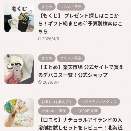
まとめ
コスメ／美容
【もくじ】 プレゼント探しはここか
ら！ギフト総まとめ♡予算別検索はこ
ちら
2026/4/9
まとめ
コスメ／美容
【まとめ】楽天市場 公式サイトで買え
るデパコス一覧！公式ショップ
2026/8/7
お返し（お配り用）
ヘアケア／バスグッズ
自分へのご褒美
～1,000円未満
【口コミ】ナチュラルアイランドの入
浴剤お試しセットをレビュー！北海道