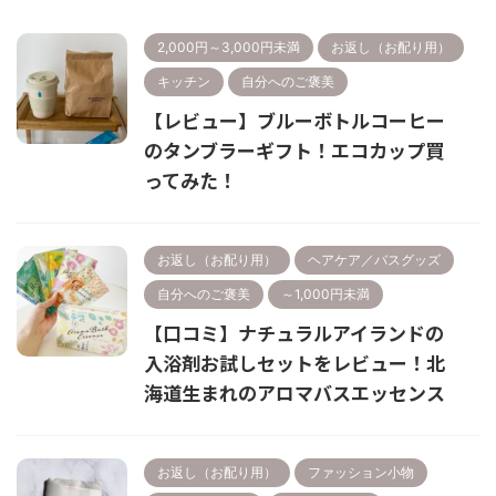
2,000円～3,000円未満
お返し（お配り用）
キッチン
自分へのご褒美
【レビュー】ブルーボトルコーヒー
のタンブラーギフト！エコカップ買
ってみた！
お返し（お配り用）
ヘアケア／バスグッズ
自分へのご褒美
～1,000円未満
【口コミ】ナチュラルアイランドの
入浴剤お試しセットをレビュー！北
海道生まれのアロマバスエッセンス
お返し（お配り用）
ファッション小物