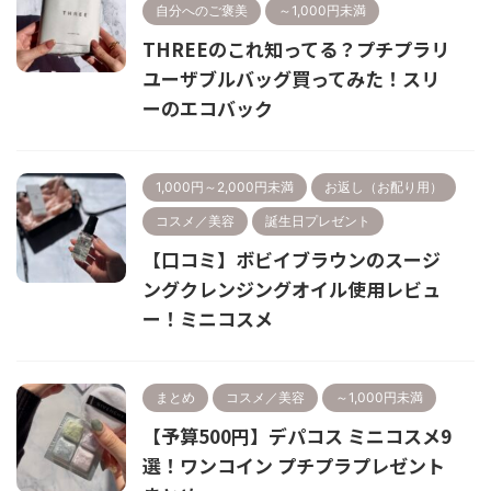
自分へのご褒美
～1,000円未満
THREEのこれ知ってる？プチプラリ
ユーザブルバッグ買ってみた！スリ
ーのエコバック
1,000円～2,000円未満
お返し（お配り用）
コスメ／美容
誕生日プレゼント
【口コミ】ボビイブラウンのスージ
ングクレンジングオイル使用レビュ
ー！ミニコスメ
まとめ
コスメ／美容
～1,000円未満
【予算500円】デパコス ミニコスメ9
選！ワンコイン プチプラプレゼント