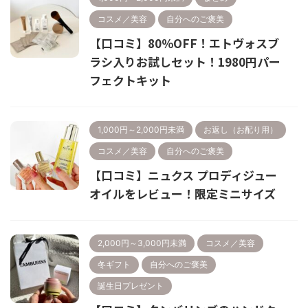
コスメ／美容
自分へのご褒美
【口コミ】80％OFF！エトヴォスブ
ラシ入りお試しセット！1980円パー
フェクトキット
1,000円～2,000円未満
お返し（お配り用）
コスメ／美容
自分へのご褒美
【口コミ】ニュクス プロディジュー
オイルをレビュー！限定ミニサイズ
2,000円～3,000円未満
コスメ／美容
冬ギフト
自分へのご褒美
誕生日プレゼント