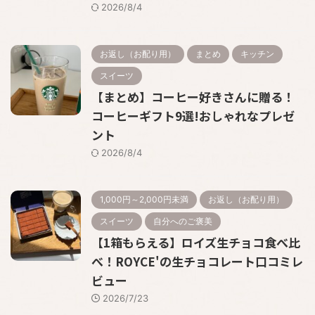
2026/8/4
お返し（お配り用）
まとめ
キッチン
スイーツ
【まとめ】コーヒー好きさんに贈る！
コーヒーギフト9選!おしゃれなプレゼ
ント
2026/8/4
1,000円～2,000円未満
お返し（お配り用）
スイーツ
自分へのご褒美
【1箱もらえる】ロイズ生チョコ食べ比
べ！ROYCE'の生チョコレート口コミレ
ビュー
2026/7/23