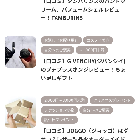
【口コミ】タンバリンズのハンドク
リーム、パフュームシェルレビュ
ー！TAMBURINS
お返し（お配り用）
コスメ／美容
自分へのご褒美
～1,000円未満
【口コミ】GIVENCHY(ジバンシイ)
のプチプラスポンジレビュー！ちょ
い足しギフト
2,000円～3,000円未満
クリスマスプレゼント
ファッション小物
自分へのご褒美
誕生日プレゼント
【口コミ】JOGGO（ジョッゴ）はダ
サい？レザー製品をオーダーメイド