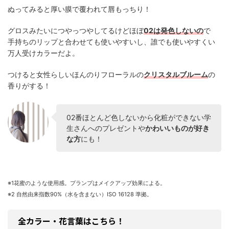
ぬってみると厚い膜で覆われて唇もっちり！
グロスみたいにつやっつやしてるけどほぼ
02は発色しないの
で
手持ちのリップと合わせても使いやすいし、誰でも使いやすくい
万人受けカラーだよ。
つけると女性らしいほんのりフローラルの
クリスタルブルーム
の
香りがする！
02番ほとんど色しないから化粧ができない学
生さんへのプレゼントや
かわいいものが好き
な方
にも！
※1花蜜のような使用感。プランプはメイクアップ効果による。
※2 自然由来指数90%（水を含まない）ISO 16128 準拠。
全カラー・花言葉はこちら！