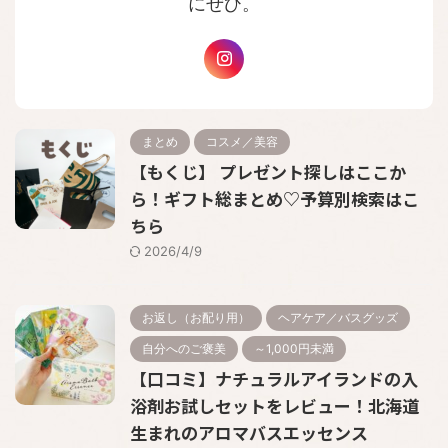
にぜひ。
まとめ
コスメ／美容
【もくじ】 プレゼント探しはここか
ら！ギフト総まとめ♡予算別検索はこ
ちら
2026/4/9
お返し（お配り用）
ヘアケア／バスグッズ
自分へのご褒美
～1,000円未満
【口コミ】ナチュラルアイランドの入
浴剤お試しセットをレビュー！北海道
生まれのアロマバスエッセンス