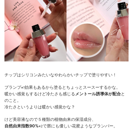
チップはシリコンみたいなやわらかいチップで塗りやすい！
プランプ
効果もあるから塗るとちょっとスースーするかな。
※1
暖かい感覚もするけど冷たさも感じる
メントール誘導体が配合
と
のこと。
冷たさというよりは暖かい感覚かな？
けど美容液なので５種類の植物由来の保湿成分、
自然由来指数90%
で唇にも優しい花蜜ようなプランパー。
※2