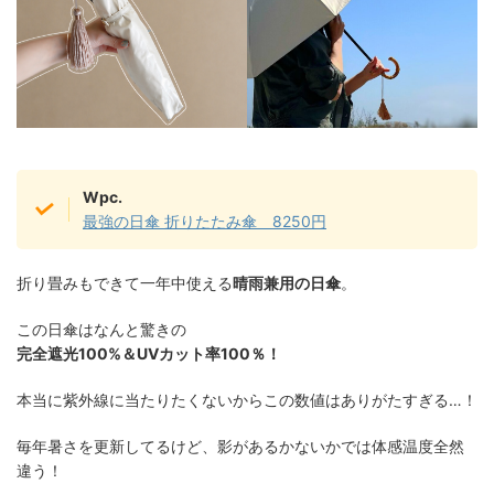
Wpc.
最強の日傘 折りたたみ傘 8250円
折り畳みもできて一年中使える
晴雨兼用の日傘
。
この日傘はなんと驚きの
完全遮光100%＆UVカット率100％！
本当に紫外線に当たりたくないからこの数値はありがたすぎる…！
毎年暑さを更新してるけど、影があるかないかでは体感温度全然
違う！