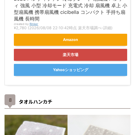
ィ 強風 小型 冷却モード 充電式 冷却 扇風機 卓上 小
型扇風機 携帯扇風機 cicibella コンパクト 手持ち扇
風機 長時間
created by
Rinker
¥2,780
(2026/08/08 22:10:42時点 楽天市場調べ-
詳細)
Amazon
楽天市場
Yahooショッピング
タオルハンカチ