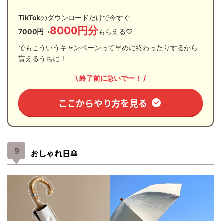
TikTok
のダウンロードだけで今すぐ
8000円分
7000円
➝
もらえる♡
でもこういうキャンペーンって早めに終わったりするから
貰えるうちに！
\ 終了前に急いでー！ /
ここからやり方を見る
おしゃれ日傘