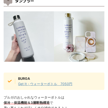
タンブラー
BURGA
Get It - ウォーターボトル 7050円
ブルガのおしゃれなウォーターボトルは
保冷・保温機能＆3層断熱構造
で
暑い夏もこれで涼しく水分補給できるよ！