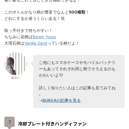
このボトルかなり柄が豊富でなんと
500種類
！
どれにするか迷うくらいある！笑
取っ手付きで持ちやすい！
ちなみに花柄は
Barely Yours
大理石柄は
Vanilla Sand
っている柄だよ！
こ他にもスマホケースやモバイルバッテリ
ーもあってそれぞれ同じ柄でそろえるのも
かわいいよ♡
あおい
詳しく知りたい人はこの記事も見てみてね
♩
➝
BURGAの記事を見る
冷却プレート付きハンディファン