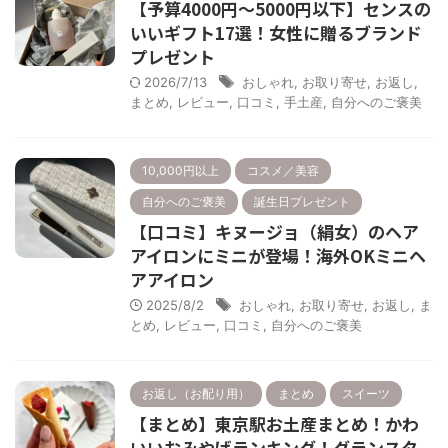
【予算4000円～5000円以下】センスの
いいギフト17選！女性に贈るブランド
プレゼント
2026/7/13
おしゃれ
,
お取り寄せ
,
お返し
,
まとめ
,
レビュー
,
口コミ
,
手土産
,
自分へのご褒美
10,000円以上
コスメ／美容
自分へのご褒美
誕生日プレゼント
【口コミ】キヌージョ（絹女）のヘア
アイロンにミニが登場！海外OKミニヘ
アアイロン
2025/8/2
おしゃれ
,
お取り寄せ
,
お返し
,
ま
とめ
,
レビュー
,
口コミ
,
自分へのご褒美
お返し（お配り用）
まとめ
スイーツ
【まとめ】東京駅お土産まとめ！かわ
いいおみやげランキング！グランスタ