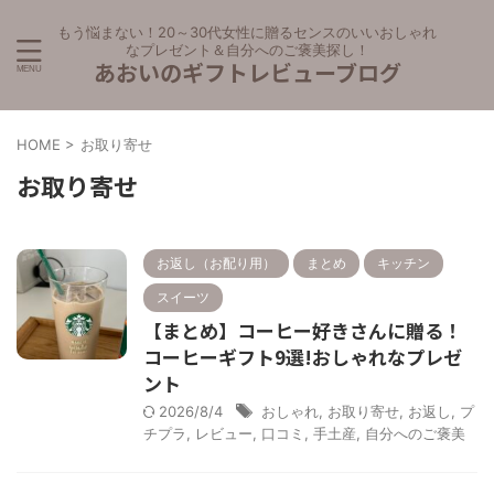
もう悩まない！20～30代女性に贈るセンスのいいおしゃれ
なプレゼント＆自分へのご褒美探し！
あおいのギフトレビューブログ
HOME
>
お取り寄せ
お取り寄せ
お返し（お配り用）
まとめ
キッチン
スイーツ
【まとめ】コーヒー好きさんに贈る！
コーヒーギフト9選!おしゃれなプレゼ
ント
2026/8/4
おしゃれ
,
お取り寄せ
,
お返し
,
プ
チプラ
,
レビュー
,
口コミ
,
手土産
,
自分へのご褒美