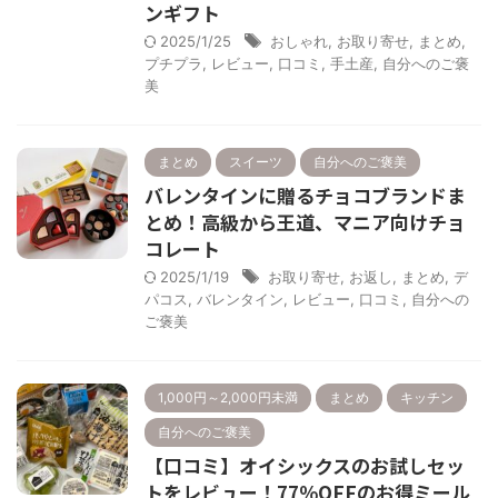
ンギフト
2025/1/25
おしゃれ
,
お取り寄せ
,
まとめ
,
プチプラ
,
レビュー
,
口コミ
,
手土産
,
自分へのご褒
美
まとめ
スイーツ
自分へのご褒美
バレンタインに贈るチョコブランドま
とめ！高級から王道、マニア向けチョ
コレート
2025/1/19
お取り寄せ
,
お返し
,
まとめ
,
デ
パコス
,
バレンタイン
,
レビュー
,
口コミ
,
自分への
ご褒美
1,000円～2,000円未満
まとめ
キッチン
自分へのご褒美
【口コミ】オイシックスのお試しセッ
トをレビュー！77％OFFのお得ミール