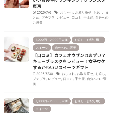
東京
2025/7/6
おしゃれ
,
お取り寄せ
,
お返し
,
ま
とめ
,
プチプラ
,
レビュー
,
口コミ
,
手土産
,
自分への
ご褒美
1,000円～2,000円未満
お返し（お配り用）
スイーツ
自分へのご褒美
【口コミ】カフェオウザンはまずい？
キューブラスクをレビュー！女子ウケ
するかわいいスイーツギフト
2026/5/30
おしゃれ
,
お取り寄せ
,
お返し
,
プチプラ
,
レビュー
,
口コミ
,
手土産
,
自分へのご褒
美
1,000円～2,000円未満
お返し（お配り用）
スイーツ