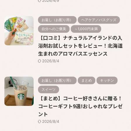
2026/4/9
お返し（お配り用）
ヘアケア／バスグッズ
自分へのご褒美
～1,000円未満
【口コミ】ナチュラルアイランドの入
浴剤お試しセットをレビュー！北海道
生まれのアロマバスエッセンス
2026/8/4
お返し（お配り用）
まとめ
キッチン
スイーツ
【まとめ】コーヒー好きさんに贈る！
コーヒーギフト9選!おしゃれなプレゼ
ント
2026/8/4