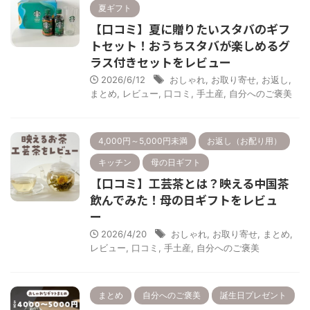
夏ギフト
【口コミ】夏に贈りたいスタバのギフ
トセット！おうちスタバが楽しめるグ
ラス付きセットをレビュー
2026/6/12
おしゃれ
,
お取り寄せ
,
お返し
,
まとめ
,
レビュー
,
口コミ
,
手土産
,
自分へのご褒美
4,000円～5,000円未満
お返し（お配り用）
キッチン
母の日ギフト
【口コミ】工芸茶とは？映える中国茶
飲んでみた！母の日ギフトをレビュ
ー
2026/4/20
おしゃれ
,
お取り寄せ
,
まとめ
,
レビュー
,
口コミ
,
手土産
,
自分へのご褒美
まとめ
自分へのご褒美
誕生日プレゼント